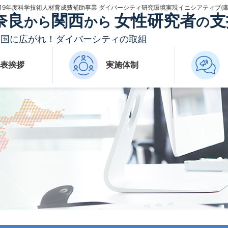
019年度科学技術人材育成費補助事業
ダイバーシティ研究環境実現イニシアティブ(牽
奈良
関西
女性研究者
支
から
から
の
全国に広がれ！ダイバーシティの取組
表挨拶
実施体制