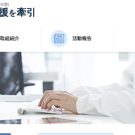
引型)
援
牽引
を
取組紹介
活動報告