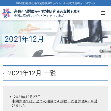
2019年度科学技術人材育成費補助事業
ダイバーシティ研究環境実現イニシアティブ
奈良
関西
女性研究者
支援
牽引
から
から
の
を
全国に広がれ！ダイバーシティの取組
2021年12月
2021年12月 一覧
2021年12月27日
中間評価では、全ての項目でA 評価（総合評価A）を受
けました